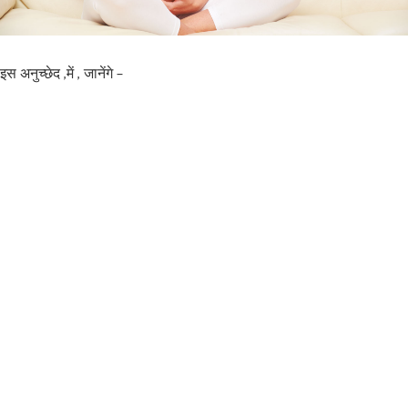
इस अनुच्छेद ,में , जानेंगे –